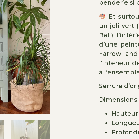
penderie si 
Et surtou
un joli ver
Ball), l’inté
d’une peint
Farrow and 
l’intérieur 
à l’ensemble
Serrure d’or
Dimensions 
Hauteur :
Longueur
Profonde