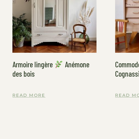
Armoire lingère
Anémone
Commode
des bois
Cognassi
READ MORE
READ M